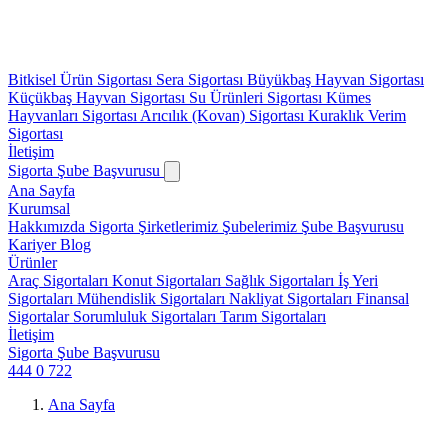
Bitkisel Ürün Sigortası
Sera Sigortası
Büyükbaş Hayvan Sigortası
Küçükbaş Hayvan Sigortası
Su Ürünleri Sigortası
Kümes
Hayvanları Sigortası
Arıcılık (Kovan) Sigortası
Kuraklık Verim
Sigortası
İletişim
Sigorta Şube Başvurusu
Ana Sayfa
Kurumsal
Hakkımızda
Sigorta Şirketlerimiz
Şubelerimiz
Şube Başvurusu
Kariyer
Blog
Ürünler
Araç Sigortaları
Konut Sigortaları
Sağlık Sigortaları
İş Yeri
Sigortaları
Mühendislik Sigortaları
Nakliyat Sigortaları
Finansal
Sigortalar
Sorumluluk Sigortaları
Tarım Sigortaları
İletişim
Sigorta Şube Başvurusu
444 0 722
Ana Sayfa