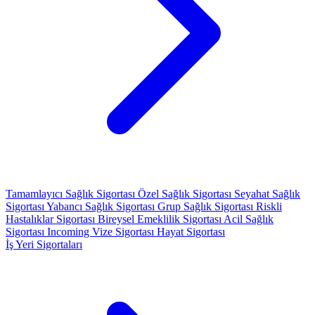
Tamamlayıcı Sağlık Sigortası
Özel Sağlık Sigortası
Seyahat Sağlık
Sigortası
Yabancı Sağlık Sigortası
Grup Sağlık Sigortası
Riskli
Hastalıklar Sigortası
Bireysel Emeklilik Sigortası
Acil Sağlık
Sigortası
Incoming Vize Sigortası
Hayat Sigortası
İş Yeri Sigortaları