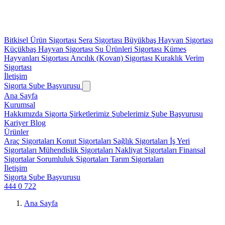
Bitkisel Ürün Sigortası
Sera Sigortası
Büyükbaş Hayvan Sigortası
Küçükbaş Hayvan Sigortası
Su Ürünleri Sigortası
Kümes
Hayvanları Sigortası
Arıcılık (Kovan) Sigortası
Kuraklık Verim
Sigortası
İletişim
Sigorta Şube Başvurusu
Ana Sayfa
Kurumsal
Hakkımızda
Sigorta Şirketlerimiz
Şubelerimiz
Şube Başvurusu
Kariyer
Blog
Ürünler
Araç Sigortaları
Konut Sigortaları
Sağlık Sigortaları
İş Yeri
Sigortaları
Mühendislik Sigortaları
Nakliyat Sigortaları
Finansal
Sigortalar
Sorumluluk Sigortaları
Tarım Sigortaları
İletişim
Sigorta Şube Başvurusu
444 0 722
Ana Sayfa