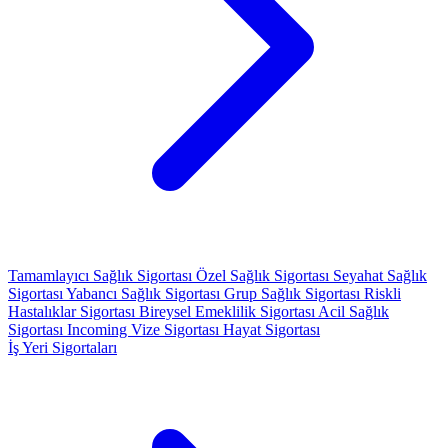
Tamamlayıcı Sağlık Sigortası
Özel Sağlık Sigortası
Seyahat Sağlık
Sigortası
Yabancı Sağlık Sigortası
Grup Sağlık Sigortası
Riskli
Hastalıklar Sigortası
Bireysel Emeklilik Sigortası
Acil Sağlık
Sigortası
Incoming Vize Sigortası
Hayat Sigortası
İş Yeri Sigortaları