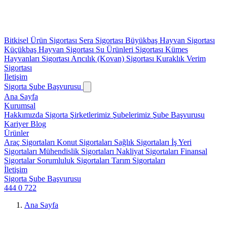
Bitkisel Ürün Sigortası
Sera Sigortası
Büyükbaş Hayvan Sigortası
Küçükbaş Hayvan Sigortası
Su Ürünleri Sigortası
Kümes
Hayvanları Sigortası
Arıcılık (Kovan) Sigortası
Kuraklık Verim
Sigortası
İletişim
Sigorta Şube Başvurusu
Ana Sayfa
Kurumsal
Hakkımızda
Sigorta Şirketlerimiz
Şubelerimiz
Şube Başvurusu
Kariyer
Blog
Ürünler
Araç Sigortaları
Konut Sigortaları
Sağlık Sigortaları
İş Yeri
Sigortaları
Mühendislik Sigortaları
Nakliyat Sigortaları
Finansal
Sigortalar
Sorumluluk Sigortaları
Tarım Sigortaları
İletişim
Sigorta Şube Başvurusu
444 0 722
Ana Sayfa