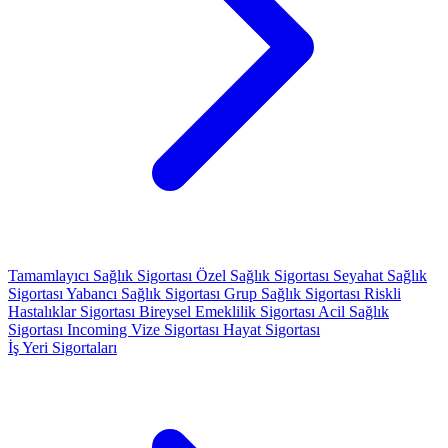
Tamamlayıcı Sağlık Sigortası
Özel Sağlık Sigortası
Seyahat Sağlık
Sigortası
Yabancı Sağlık Sigortası
Grup Sağlık Sigortası
Riskli
Hastalıklar Sigortası
Bireysel Emeklilik Sigortası
Acil Sağlık
Sigortası
Incoming Vize Sigortası
Hayat Sigortası
İş Yeri Sigortaları