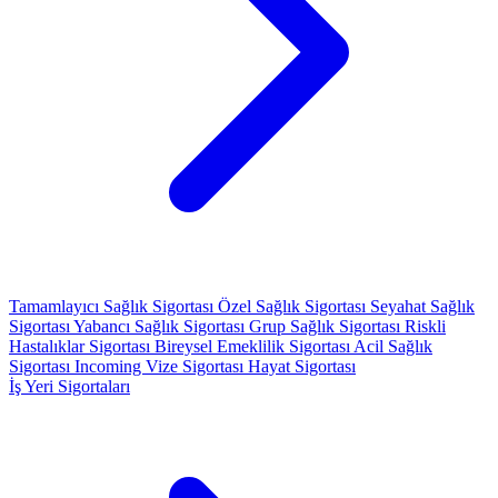
Tamamlayıcı Sağlık Sigortası
Özel Sağlık Sigortası
Seyahat Sağlık
Sigortası
Yabancı Sağlık Sigortası
Grup Sağlık Sigortası
Riskli
Hastalıklar Sigortası
Bireysel Emeklilik Sigortası
Acil Sağlık
Sigortası
Incoming Vize Sigortası
Hayat Sigortası
İş Yeri Sigortaları