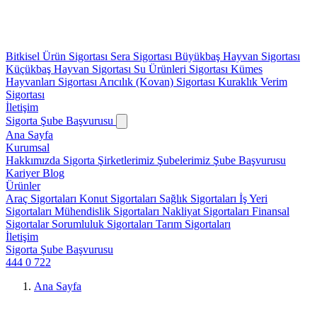
Bitkisel Ürün Sigortası
Sera Sigortası
Büyükbaş Hayvan Sigortası
Küçükbaş Hayvan Sigortası
Su Ürünleri Sigortası
Kümes
Hayvanları Sigortası
Arıcılık (Kovan) Sigortası
Kuraklık Verim
Sigortası
İletişim
Sigorta Şube Başvurusu
Ana Sayfa
Kurumsal
Hakkımızda
Sigorta Şirketlerimiz
Şubelerimiz
Şube Başvurusu
Kariyer
Blog
Ürünler
Araç Sigortaları
Konut Sigortaları
Sağlık Sigortaları
İş Yeri
Sigortaları
Mühendislik Sigortaları
Nakliyat Sigortaları
Finansal
Sigortalar
Sorumluluk Sigortaları
Tarım Sigortaları
İletişim
Sigorta Şube Başvurusu
444 0 722
Ana Sayfa