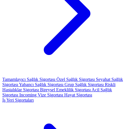
Tamamlayıcı Sağlık Sigortası
Özel Sağlık Sigortası
Seyahat Sağlık
Sigortası
Yabancı Sağlık Sigortası
Grup Sağlık Sigortası
Riskli
Hastalıklar Sigortası
Bireysel Emeklilik Sigortası
Acil Sağlık
Sigortası
Incoming Vize Sigortası
Hayat Sigortası
İş Yeri Sigortaları