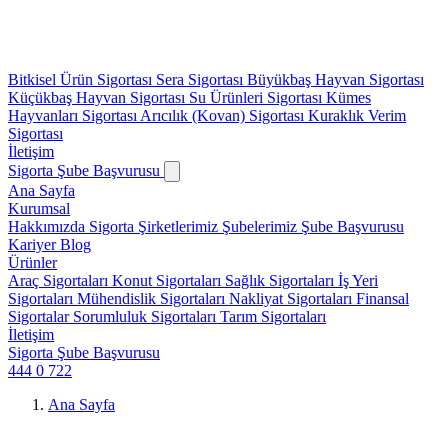
Bitkisel Ürün Sigortası
Sera Sigortası
Büyükbaş Hayvan Sigortası
Küçükbaş Hayvan Sigortası
Su Ürünleri Sigortası
Kümes
Hayvanları Sigortası
Arıcılık (Kovan) Sigortası
Kuraklık Verim
Sigortası
İletişim
Sigorta Şube Başvurusu
Ana Sayfa
Kurumsal
Hakkımızda
Sigorta Şirketlerimiz
Şubelerimiz
Şube Başvurusu
Kariyer
Blog
Ürünler
Araç Sigortaları
Konut Sigortaları
Sağlık Sigortaları
İş Yeri
Sigortaları
Mühendislik Sigortaları
Nakliyat Sigortaları
Finansal
Sigortalar
Sorumluluk Sigortaları
Tarım Sigortaları
İletişim
Sigorta Şube Başvurusu
444 0 722
Ana Sayfa